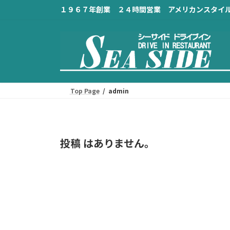
コ
ナ
１９６７年創業 ２４時間営業 アメリカンスタイ
ン
ビ
テ
ゲ
ン
ー
ツ
シ
へ
ョ
Top Page
admin
ス
ン
キ
に
ッ
移
プ
動
投稿 はありません。